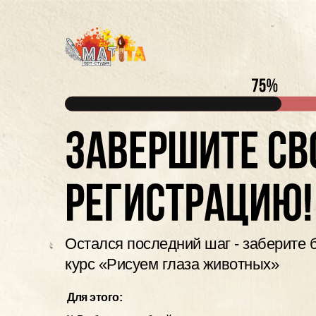
Остался последний шаг - заберите 
курс «Рисуем глаза животных»
Для этого: