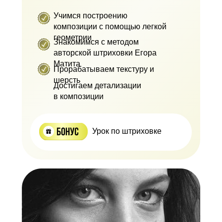
Учимся построению
композиции с помощью легкой
геометрии
Знакомимся с методом
авторской штриховки Егора
Матита
Прорабатываем текстуру и
шерсть
Достигаем детализации
в композиции
Урок по штриховке