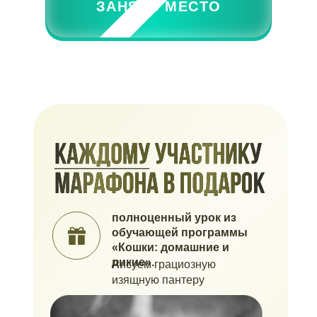
ЗАНЯТЬ МЕСТО
полноценный урок из
обучающей программы
«Кошки: домашние и
дикие».
Рисуем грациозную
изящную пантеру